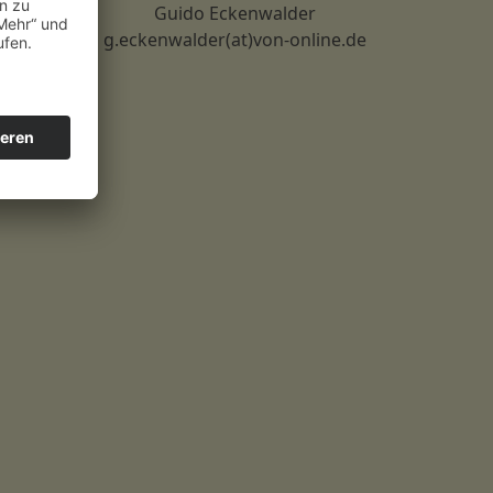
Guido Eckenwalder
g.eckenwalder(at)von-online.de