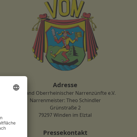
Adresse
Verband Oberrheinischer Narrenzünfte e.V.
Narrenmeister: Theo Schindler
Grünstraße 2
79297 Winden im Elztal
Pressekontakt