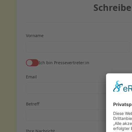
Schreibe
Vorname
Ich bin Pressevertreter:in
Email
Betreff
Ihre Nachricht