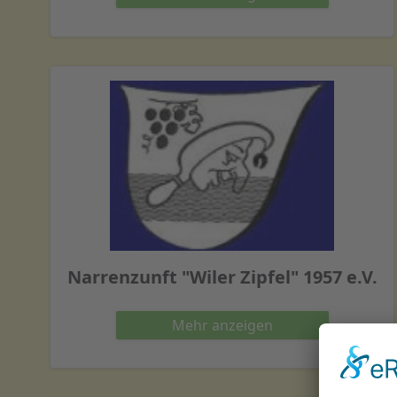
Narrenzunft "Wiler Zipfel" 1957 e.V.
Mehr
anzeigen