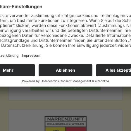
Narrenzunft Isteiner Drübel e.V.
Mehr
anzeigen