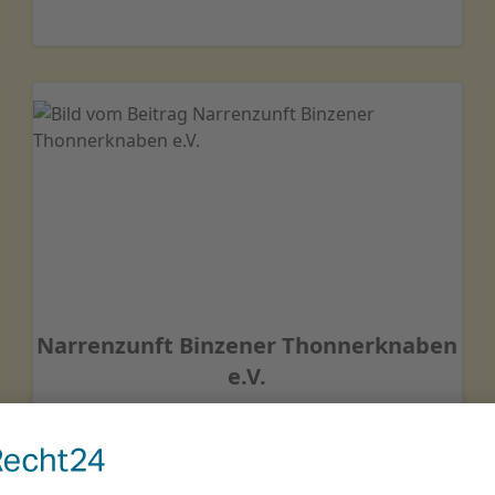
Narrenzunft Binzener Thonnerknaben
e.V.