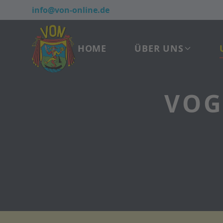
info@von-online.de
HOME
ÜBER UNS
VOG