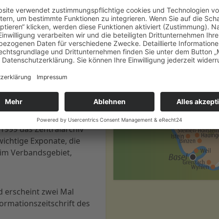
ht begeistert.
ünfte stellen aus Ihren
ndsmitglieder des
r sachkundige
chehen unterstützen
bandsgebiet auch Fasnet
rrenschau in Kenzingen,
999 das Zentralarchiv
ichtige Exponate, die
im Verbandsgebiet,
 erscheint zwei Mal
formationszeitschrift des