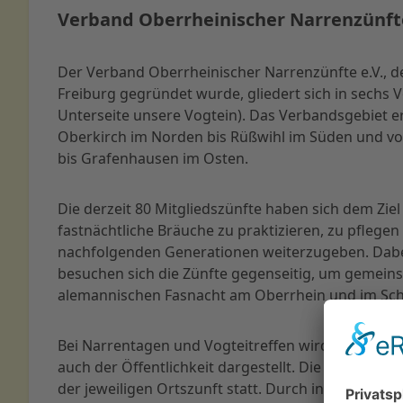
Verband Oberrheinischer Narrenzünfte
Der Verband Oberrheinischer Narrenzünfte e.V., de
Freiburg gegründet wurde, gliedert sich in sechs V
Unterseite unsere Vogtein). Das Verbandsgebiet er
Oberkirch im Norden bis Rüßwihl im Süden und vo
bis Grafenhausen im Osten.
Die derzeit 80 Mitgliedszünfte haben sich dem Ziel
fastnächtliche Bräuche zu praktizieren, zu pflegen
nachfolgenden Generationen weiterzugeben. Dabe
besuchen sich die Zünfte gegenseitig, um gemei
alemannischen Fasnacht am Oberrhein und im Sc
Bei Narrentagen und Vogteitreffen wird die Gemei
auch der Öffentlichkeit dargestellt. Die Ortsfasna
der jeweiligen Ortszunft statt. Durch intensive Ju