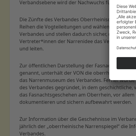
Verbandsebene wird der Nachwuchs für die Fasnac
Die Zünfte des Verbandes Oberrheinischer Narrenz
Reihen die Vogteileitungen und wählen die Vorsta
Verbandes und stellen dadurch sicher, dass imme
Vertreter*innen der Narrenidee das Verbandsges
und leiten.
Zur öffentlichen Darstellung der Fasnacht, im Ver
genannt, unterhält der VON die oberrheinische Na
das Narrenmuseum des Verbandes. Ferner wurde 1
des Verbandes gegründet, in dem geschichtliche, w
das Fasnachtsgeschehen am Oberrhein, vor allem 
dokumentieren und sichern aufbewahrt werden.
Zur Information über die Geschehnisse im Verband
jährlich der „oberrheinische Narrenspiegel“ die In
Verbandes.