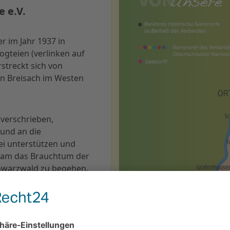
 e.V.
r im Jahr 1937 in
ogteien (verlinken auf
streckt sich von
n Breisach im Westen
 verschrieben,
 und an die
i unterstützen und
nsam das Brauchtum der
hwarzwald zu begehen.
nsamkeit der Zünfte
chten finden unter Regie
gendarbeit auf Zunft- und