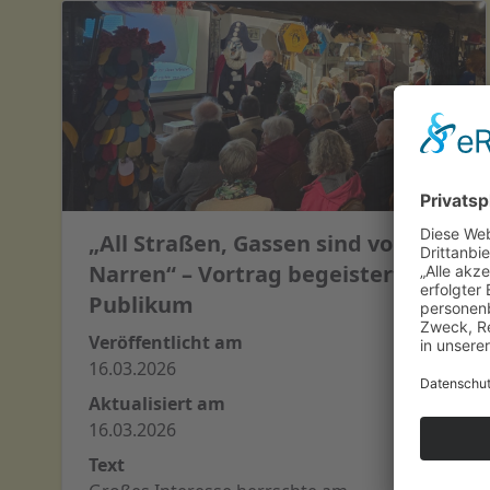
„All Straßen, Gassen sind voll
Narren“ – Vortrag begeistert
Publikum
Veröffentlicht am
16.03.2026
Aktualisiert am
16.03.2026
Text