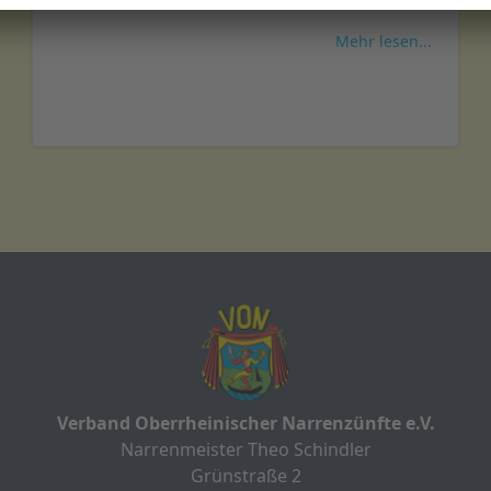
Mehr lesen...
Verband Oberrheinischer Narrenzünfte e.V.
Narrenmeister Theo Schindler
Grünstraße 2