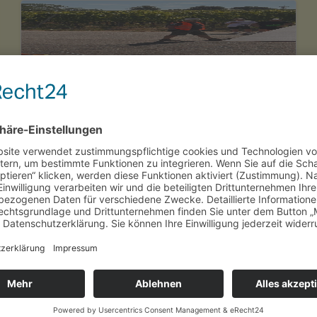
Ergebnisse des VON -
Seifenkistenrennen 2026
Veröffentlicht am
07.07.2026
Aktualisiert am
07.07.2026
Text
Mit Vollgas durch die Reben – Nachwuchs-
Narren erobern Ringsheim auf vier Rädern