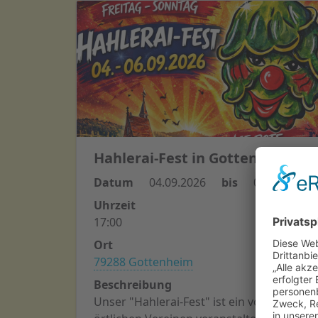
Hahlerai-Fest in Gottenheim
Datum
04.09.2026
bis
06.09.2026
Uhrzeit
17:00
Ort
79288 Gottenheim
Beschreibung
Unser "Hahlerai-Fest" ist ein von den