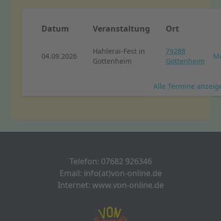
Datum
Veranstaltung
Ort
Hahlerai-Fest in
79288
04.09.2026
Me
Gottenheim
Gottenheim
Alle Termine anzei
Telefon: 07682 926346
Email: info(at)von-online.de
Internet: www.von-online.de