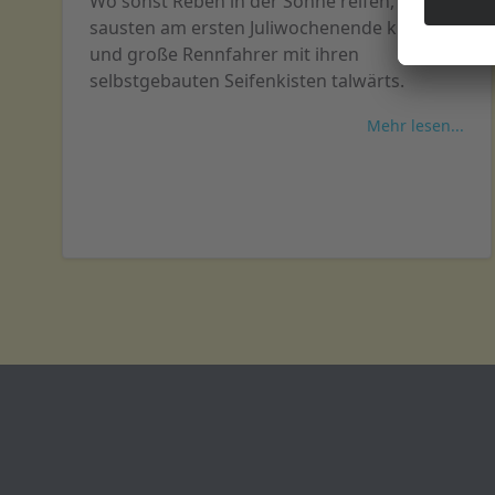
Wo sonst Reben in der Sonne reifen,
sausten am ersten Juliwochenende kleine
und große Rennfahrer mit ihren
selbstgebauten Seifenkisten talwärts.
Mehr lesen...