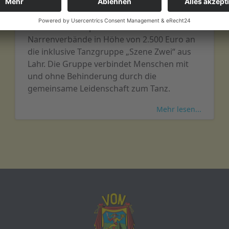
Text
Regierungspräsident Carsten Gabbert
überreicht die Spende der südbadischen
Narrenverbände in Höhe von 2.500 Euro an
die inklusive Tanzgruppe „Szene Zwei“ aus
Lahr. Die Gruppe verbindet Menschen mit
und ohne Behinderung durch die
gemeinsame Leidenschaft zum Tanz.
Mehr lesen...