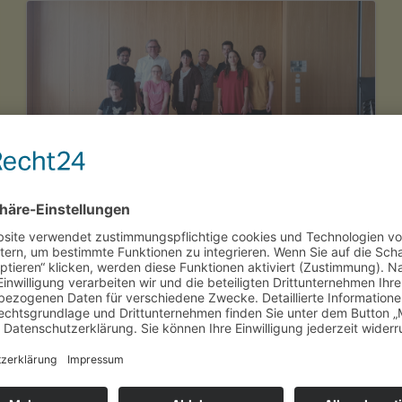
Verband Oberrheinischer
Narrenzünfte e.V. übergibt
Spende der ARGE-Verbände an
inklusive Tanzgruppe
Veröffentlicht am
15.07.2026
Aktualisiert am
16.07.2026