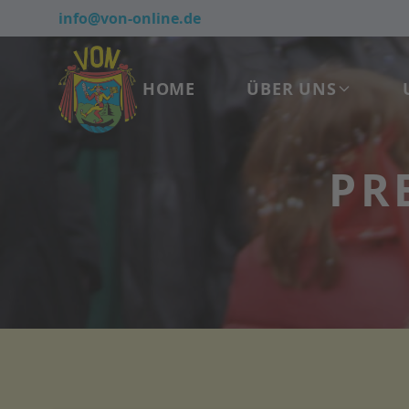
info@von-online.de
HOME
ÜBER UNS
PR