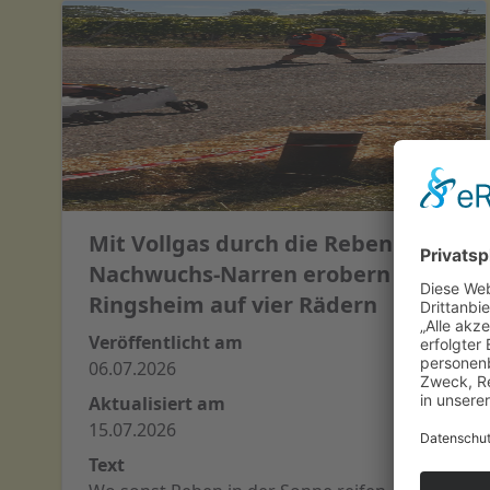
Mit Vollgas durch die Reben –
Nachwuchs-Narren erobern
Ringsheim auf vier Rädern
Veröffentlicht am
06.07.2026
Aktualisiert am
15.07.2026
Text