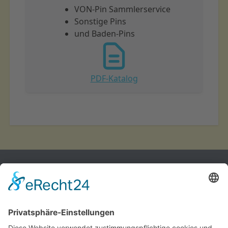
VON-Pin Sammlerservice
Sonstige Pins
und Baden-Pins
PDF-Katalog
Telefon: 07682 926346
Email: info(at)von-online.de
Internet: www.von-online.de